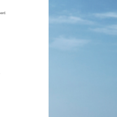
ard.
.