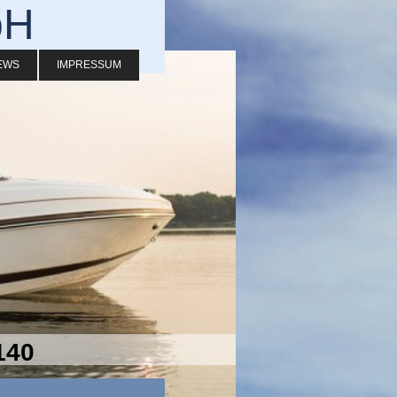
bH
EWS
IMPRESSUM
140