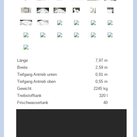
Länge
7,97 m
Breite
2,59 m
Tiefgang Antrieb unten
0,91 m
Tiefgang Antrieb oben
0,55 m
Gewicht
2245 kg
Treibstofftank
320 l
Frischwassertank
40